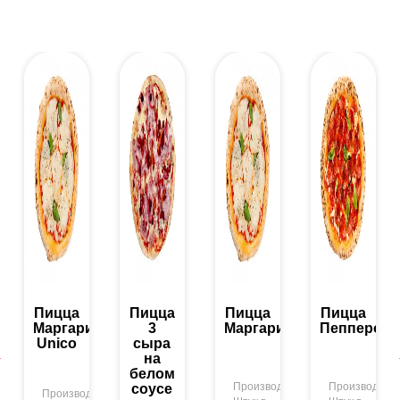
Пицца
Пицца
Пицца
Пицца
,
ни
Маргарита
3
Маргарита
Пепперони
Unico
сыра
на
белом
тель:
М-ФУД
М-
Производитель:
М-ФУД
Производител
соусе
Производитель: