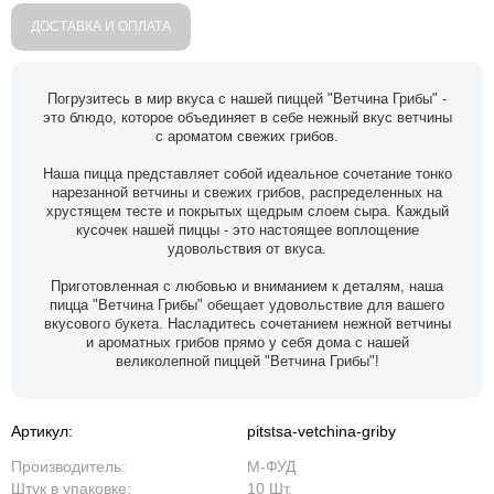
ДОСТАВКА И ОПЛАТА
Погрузитесь в мир вкуса с нашей пиццей "Ветчина Грибы" -
это блюдо, которое объединяет в себе нежный вкус ветчины
с ароматом свежих грибов.
Наша пицца представляет собой идеальное сочетание тонко
нарезанной ветчины и свежих грибов, распределенных на
хрустящем тесте и покрытых щедрым слоем сыра. Каждый
кусочек нашей пиццы - это настоящее воплощение
удовольствия от вкуса.
Приготовленная с любовью и вниманием к деталям, наша
пицца "Ветчина Грибы" обещает удовольствие для вашего
вкусового букета. Насладитесь сочетанием нежной ветчины
и ароматных грибов прямо у себя дома с нашей
великолепной пиццей "Ветчина Грибы"!
Артикул:
pitstsa-vetchina-griby
Производитель:
М-ФУД
Штук в упаковке:
10 Шт.